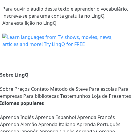
Para ouvir o áudio deste texto e aprender o vocabulário,
inscreva-se
para uma conta gratuita no LingQ.
Abra esta lição no LingQ
Sobre LingQ
Sobre
Preços
Contato
Método de Steve
Para escolas
Para
empresas
Para bibliotecas
Testemunhos
Loja de Presentes
Idiomas populares
Aprenda Inglês
Aprenda Espanhol
Aprenda Francês
Aprenda Alemão
Aprenda Italiano
Aprenda Português
Aprenda Japonês
Aprenda Chinês
Aprenda Coreano