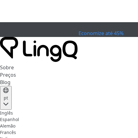
EXPIRADO
Comemore a Copa
Extended Sale
Economize até 45%
Sobre
Preços
Blog
pt
Inglês
Espanhol
Alemão
Francês