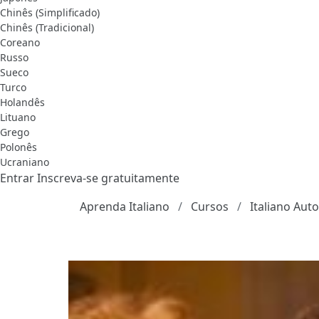
Chinês (Simplificado)
Chinês (Tradicional)
Coreano
Russo
Sueco
Turco
Holandês
Lituano
Grego
Polonês
Ucraniano
Entrar
Inscreva-se gratuitamente
Aprenda Italiano
Cursos
Italiano Aut