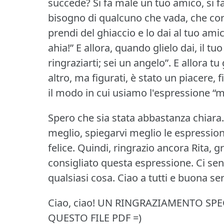
succede?
Si fa male un tuo amico, si f
bisogno di qualcuno che vada, che cor
prendi del ghiaccio e lo dai al tuo amic
ahia!” E allora, quando glielo dai, il t
ringraziarti; sei un angelo”.
E allora tu 
altro, ma figurati, è stato un piacere, f
il modo in cui usiamo l'espressione “ma
Spero che sia stata abbastanza chiara.
meglio, spiegarvi meglio le espressio
felice.
Quindi, ringrazio ancora Rita, g
consigliato questa espressione.
Ci sen
qualsiasi cosa.
Ciao a tutti e buona ser
Ciao, ciao!
UN RINGRAZIAMENTO SPEC
QUESTO FILE PDF =)