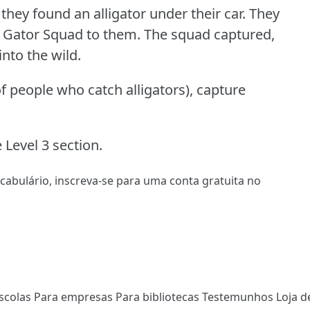
hey found an alligator under their car.
They
he Gator Squad to them.
The squad captured,
nto the wild.
f people who catch alligators), capture
 Level 3 section.
ocabulário,
inscreva-se
para uma conta gratuita no
scolas
Para empresas
Para bibliotecas
Testemunhos
Loja d