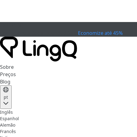
EXPIRADO
Comemore a Copa
Extended Sale
Economize até 45%
Sobre
Preços
Blog
pt
Inglês
Espanhol
Alemão
Francês