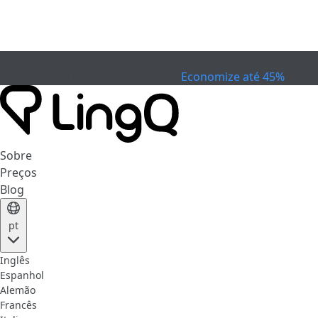
EXPIRADO
Comemore a Copa
Extended Sale
Economize até 45%
Sobre
Preços
Blog
pt
Inglês
Espanhol
Alemão
Francês