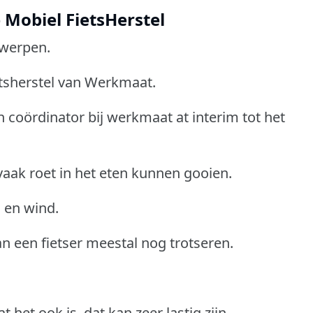
 Mobiel FietsHerstel
twerpen.
ietsherstel van Werkmaat.
n coördinator bij werkmaat at interim tot het
 vaak roet in het eten kunnen gooien.
n en wind.
n een fietser meestal nog trotseren.
 het ook is, dat kan zeer lastig zijn.