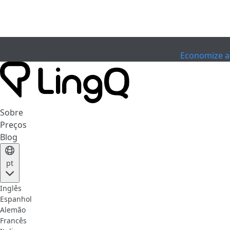
EXPIRADO
Comemore a Copa
Extended Sale
Economize a
Sobre
Preços
Blog
pt
Inglês
Espanhol
Alemão
Francês