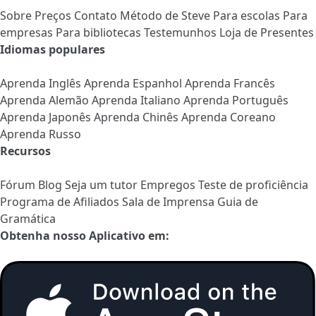
Sobre
Preços
Contato
Método de Steve
Para escolas
Para
empresas
Para bibliotecas
Testemunhos
Loja de Presentes
Idiomas populares
Aprenda Inglês
Aprenda Espanhol
Aprenda Francês
Aprenda Alemão
Aprenda Italiano
Aprenda Português
Aprenda Japonês
Aprenda Chinês
Aprenda Coreano
Aprenda Russo
Recursos
Fórum
Blog
Seja um tutor
Empregos
Teste de proficiência
Programa de Afiliados
Sala de Imprensa
Guia de
Gramática
Obtenha nosso Aplicativo em: