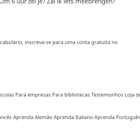
Om 6 uur zei je?
Zal ik iets meebrengen?
ocabulário,
inscreva-se
para uma conta gratuita no
scolas
Para empresas
Para bibliotecas
Testemunhos
Loja d
ancês
Aprenda Alemão
Aprenda Italiano
Aprenda Portuguê