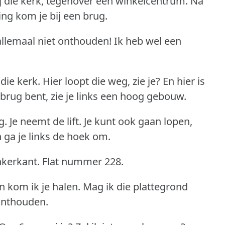
j die kerk, tegenover een winkelcentrum.
Na
ing kom je bij een brug.
allemaal niet onthouden!
Ik heb wel een
 die kerk.
Hier loopt die weg, zie je?
En hier is
 brug bent, zie je links een hoog gebouw.
g.
Je neemt de lift.
Je kunt ook gaan lopen,
 ga je links de hoek om.
nkerkant.
Flat nummer 228.
n kom ik je halen.
Mag ik die plattegrond
 onthouden.