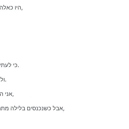
היו כאלה שהיה קשה להן בלי להתקלח במים רגילים,
כי לעתים ממש ממש רחוקות דביק לי והחול מעצבן.
ולפעמים חם פה אז מאוד מאוד חסר לי המזגן.
אני הולכת לישון פה במיוחד יותר מוקדם, נגיד 10,
אבל כשנכנסים בלילה מתחת לשמיכה אז יש בריזה ממש ממש נעימה,