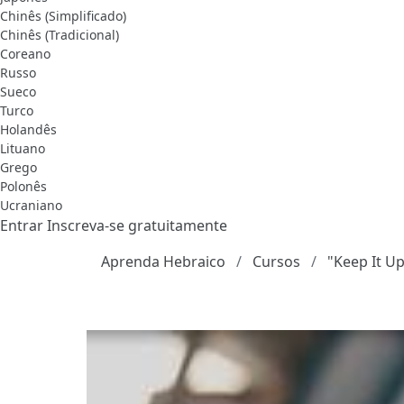
Chinês (Simplificado)
Chinês (Tradicional)
Coreano
Russo
Sueco
Turco
Holandês
Lituano
Grego
Polonês
Ucraniano
Entrar
Inscreva-se gratuitamente
Aprenda Hebraico
Cursos
"Keep It Up