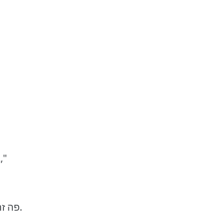
"בלה דונה", שרה גיבורתניל"י," "אני אתגבר,"
פה זה איפה שמרדדים את הבצק ומכינים דברים.