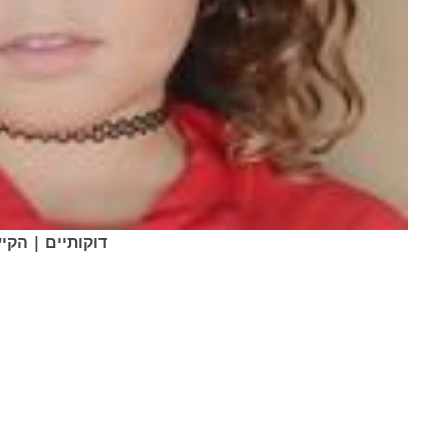
termediate), דוקותיים | הקיץ של מיקי