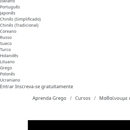
Italiano
Português
Japonês
Chinês (Simplificado)
Chinês (Tradicional)
Coreano
Russo
Sueco
Turco
Holandês
Lituano
Grego
Polonês
Ucraniano
Entrar
Inscreva-se gratuitamente
Aprenda Grego
Cursos
Μαθαίνουμε σ