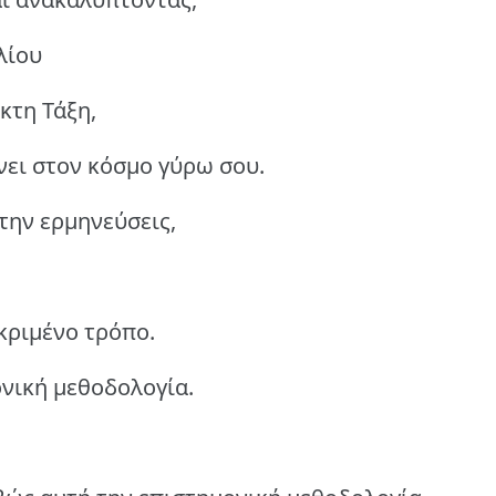
λίου
κτη Τάξη,
νει στον κόσμο γύρω σου.
την ερμηνεύσεις,
κριμένο τρόπο.
νική μεθοδολογία.