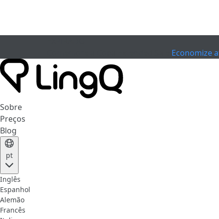
EXPIRADO
Comemore a Copa
Extended Sale
Economize a
Sobre
Preços
Blog
pt
Inglês
Espanhol
Alemão
Francês