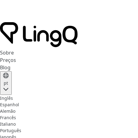
Sobre
Preços
Blog
pt
Inglês
Espanhol
Alemão
Francês
Italiano
Português
Japonês