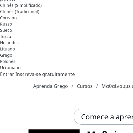
Chinês (Simplificado)
Chinês (Tradicional)
Coreano
Russo
Sueco
Turco
Holandês
Lituano
Grego
Polonês
Ucraniano
Entrar
Inscreva-se gratuitamente
Aprenda Grego
Cursos
Μαθαίνουμε σ
Comece a apren