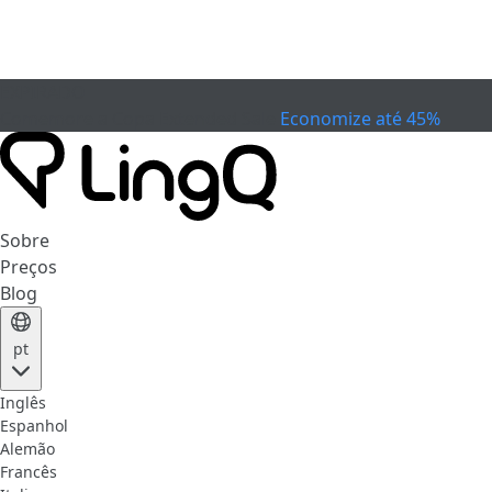
EXPIRADO
Comemore a Copa
Extended Sale
Economize até 45%
Sobre
Preços
Blog
pt
Inglês
Espanhol
Alemão
Francês