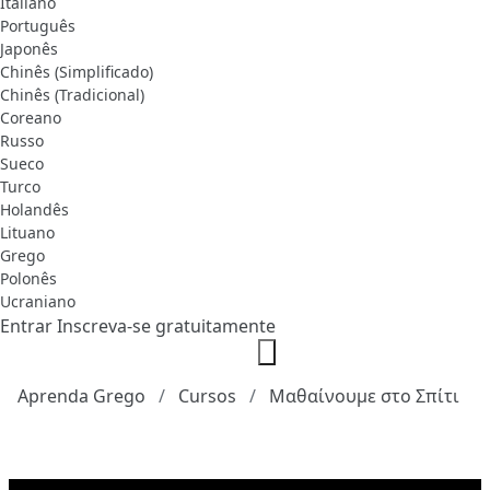
Italiano
Português
Japonês
Chinês (Simplificado)
Chinês (Tradicional)
Coreano
Russo
Sueco
Turco
Holandês
Lituano
Grego
Polonês
Ucraniano
Entrar
Inscreva-se gratuitamente
Aprenda Grego
Cursos
Μαθαίνουμε στο Σπίτι