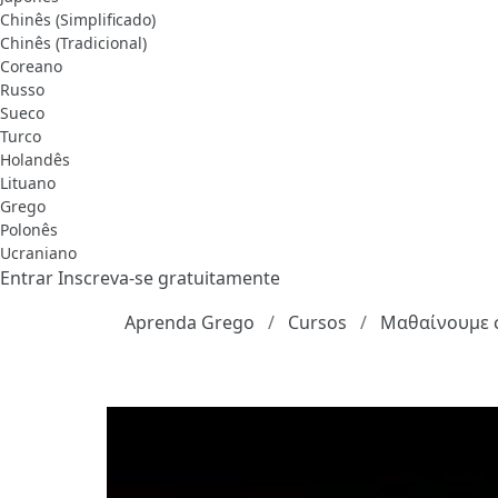
Chinês (Simplificado)
Chinês (Tradicional)
Coreano
Russo
Sueco
Turco
Holandês
Lituano
Grego
Polonês
Ucraniano
Entrar
Inscreva-se gratuitamente
Aprenda Grego
Cursos
Μαθαίνουμε σ