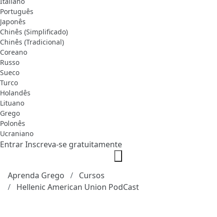
Italiano
Português
Japonês
Chinês (Simplificado)
Chinês (Tradicional)
Coreano
Russo
Sueco
Turco
Holandês
Lituano
Grego
Polonês
Ucraniano
Entrar
Inscreva-se gratuitamente
Aprenda Grego
Cursos
Hellenic American Union PodCast