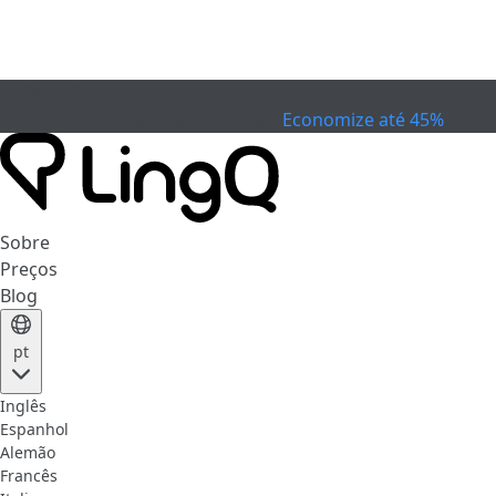
EXPIRADO
Comemore a Copa
Extended Sale
Economize até 45%
Sobre
Preços
Blog
pt
Inglês
Espanhol
Alemão
Francês