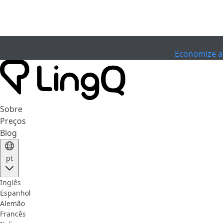
EXPIRADO
Comemore a Copa
Extended Sale
Economize a
Sobre
Preços
Blog
pt
Inglês
Espanhol
Alemão
Francês