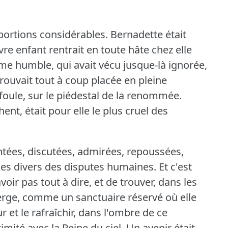
portions considérables.
Bernadette était
re enfant rentrait en toute hâte chez elle
me humble, qui avait vécu jusque-là ignorée,
 trouvait tout à coup placée en pleine
 foule, sur le piédestal de la renommée.
ent, était pour elle le plus cruel des
ées, discutées, admirées, repoussées,
les divers des disputes humaines.
Et c'est
avoir pas tout à dire, et de trouver, dans les
Vierge, comme un sanctuaire réservé où elle
r et le rafraîchir, dans l'ombre de ce
mité avec la Reine du ciel.
Un avenir était