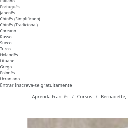
Italiano
Português
Japonês
Chinês (Simplificado)
Chinês (Tradicional)
Coreano
Russo
Sueco
Turco
Holandês
Lituano
Grego
Polonês
Ucraniano
Entrar
Inscreva-se gratuitamente
Aprenda Francês
Cursos
Bernadette,