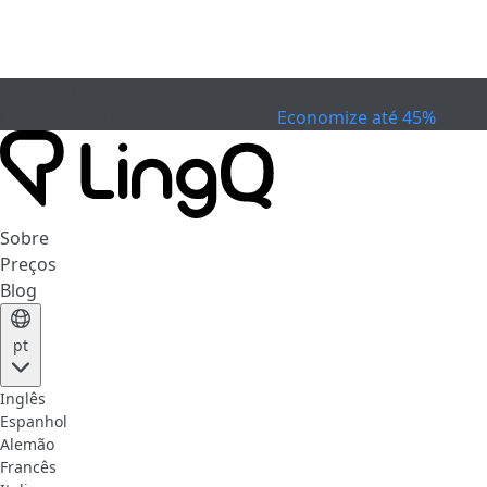
EXPIRADO
Comemore a Copa
Extended Sale
Economize até 45%
Sobre
Preços
Blog
pt
Inglês
Espanhol
Alemão
Francês