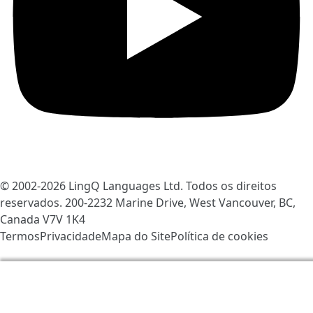
© 2002-2026
LingQ Languages Ltd.
Todos os direitos
reservados. 200-2232 Marine Drive, West Vancouver, BC,
Canada
V7V 1K4
Termos
Privacidade
Mapa do Site
Política de cookies
Nós usamos os cookies para ajudar a melhorar o
LingQ. Ao visitar o site, você concorda com a nossa
política de cookies
.