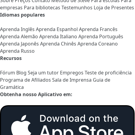
Sobre
Preços
Contato
Método de Steve
Para escolas
Para
empresas
Para bibliotecas
Testemunhos
Loja de Presentes
Idiomas populares
Aprenda Inglês
Aprenda Espanhol
Aprenda Francês
Aprenda Alemão
Aprenda Italiano
Aprenda Português
Aprenda Japonês
Aprenda Chinês
Aprenda Coreano
Aprenda Russo
Recursos
Fórum
Blog
Seja um tutor
Empregos
Teste de proficiência
Programa de Afiliados
Sala de Imprensa
Guia de
Gramática
Obtenha nosso Aplicativo em: