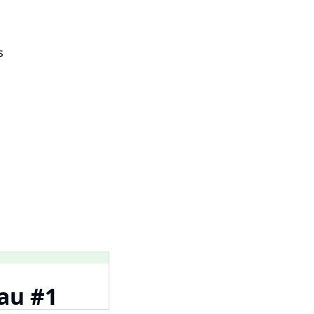
s
eau #1