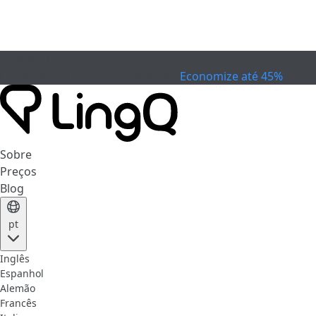
EXPIRADO
Comemore a Copa
Extended Sale
Economize até 45%
Sobre
Preços
Blog
pt
Inglês
Espanhol
Alemão
Francês