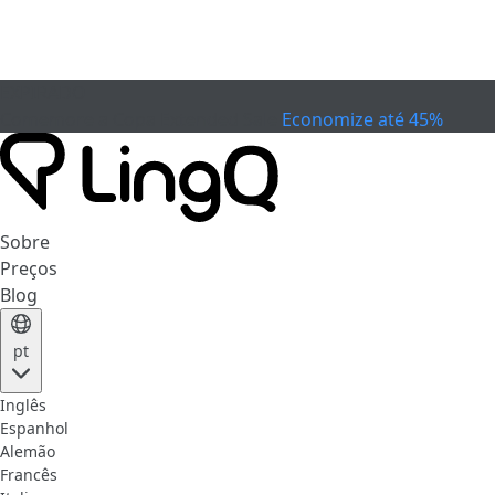
EXPIRADO
Comemore a Copa
Extended Sale
Economize até 45%
Sobre
Preços
Blog
pt
Inglês
Espanhol
Alemão
Francês