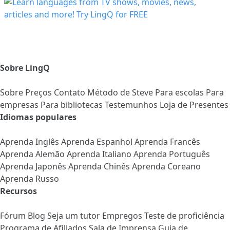
Sobre LingQ
Sobre
Preços
Contato
Método de Steve
Para escolas
Para
empresas
Para bibliotecas
Testemunhos
Loja de Presentes
Idiomas populares
Aprenda Inglês
Aprenda Espanhol
Aprenda Francês
Aprenda Alemão
Aprenda Italiano
Aprenda Português
Aprenda Japonês
Aprenda Chinês
Aprenda Coreano
Aprenda Russo
Recursos
Fórum
Blog
Seja um tutor
Empregos
Teste de proficiência
Programa de Afiliados
Sala de Imprensa
Guia de