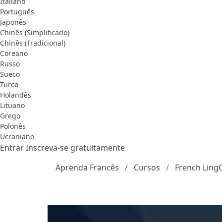
Italiano
Português
Japonês
Chinês (Simplificado)
Chinês (Tradicional)
Coreano
Russo
Sueco
Turco
Holandês
Lituano
Grego
Polonês
Ucraniano
Entrar
Inscreva-se gratuitamente
Aprenda Francês
Cursos
French Ling