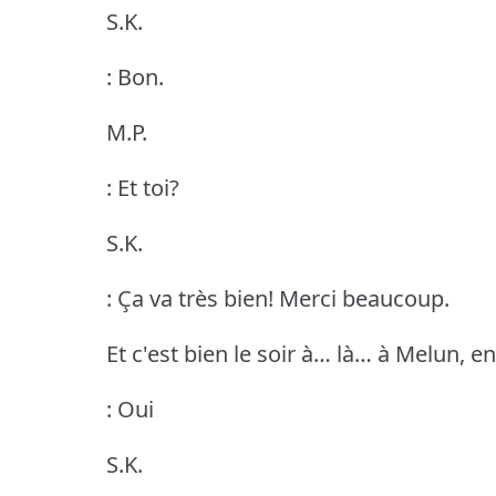
S.K.
: Bon.
M.P.
: Et toi?
S.K.
: Ça va très bien!
Merci beaucoup.
Et c'est bien le soir à… là… à Melun, e
: Oui
S.K.