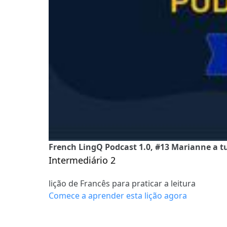
French LingQ Podcast 1.0, #13 Marianne a t
Intermediário 2
lição de Francês para praticar a leitura
Comece a aprender esta lição agora