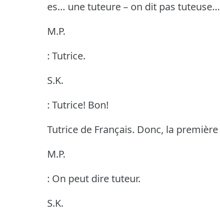
es… une tuteure – on dit pas tuteuse…
M.P.
: Tutrice.
S.K.
: Tutrice!
Bon!
Tutrice de Français.
Donc, la première
M.P.
: On peut dire tuteur.
S.K.