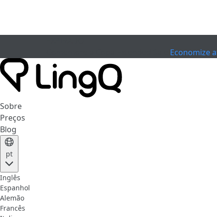
EXPIRADO
Comemore a Copa
Extended Sale
Economize a
Sobre
Preços
Blog
pt
Inglês
Espanhol
Alemão
Francês