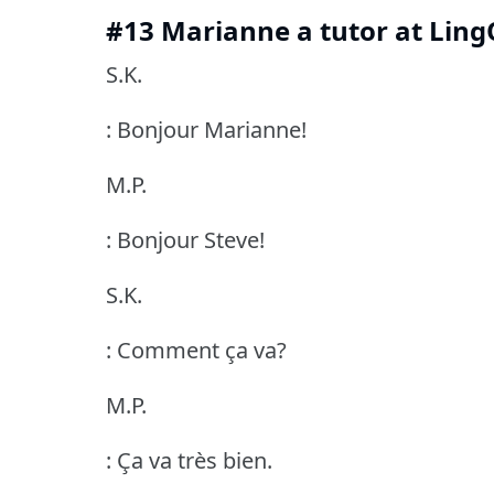
#13 Marianne a tutor at Ling
S.K.
: Bonjour Marianne!
M.P.
: Bonjour Steve!
S.K.
: Comment ça va?
M.P.
: Ça va très bien.