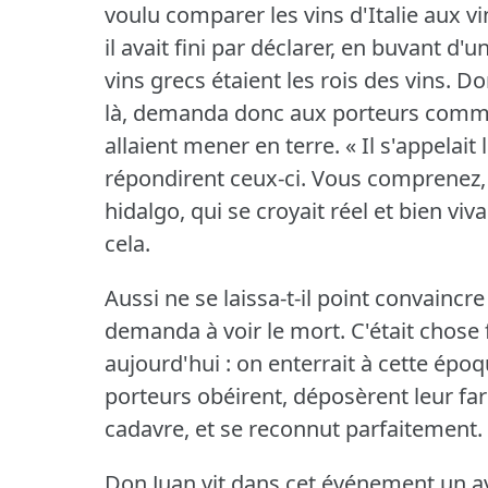
voulu comparer les vins d'Italie aux v
il avait fini par déclarer, en buvant d'
vins grecs étaient les rois des vins.
Don
là, demanda donc aux porteurs comment
allaient mener en terre.
« Il s'appelai
répondirent ceux-ci.
Vous comprenez, 
hidalgo, qui se croyait réel et bien viv
cela.
Aussi ne se laissa-t-il point convaincre
demanda à voir le mort.
C'était chose
aujourd'hui : on enterrait à cette épo
porteurs obéirent, déposèrent leur far
cadavre, et se reconnut parfaitement.
Don Juan vit dans cet événement un av