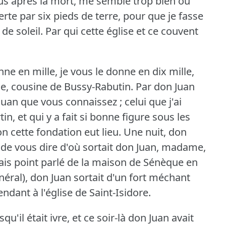
us après la mort, me semble trop bien où
verte par six pieds de terre, pour que je fasse
de soleil.
Par qui cette église et ce couvent
nne en mille, je vous le donne en dix mille,
e, cousine de Bussy-Rabutin.
Par don Juan
an que vous connaissez ; celui que j'ai
in, et qui y a fait si bonne figure sous les
on cette fondation eut lieu.
Une nuit, don
é de vous dire d'où sortait don Juan, madame,
vais point parlé de la maison de Sénèque en
néral), don Juan sortait d'un fort méchant
endant à l'église de Saint-Isidore.
qu'il était ivre, et ce soir-là don Juan avait