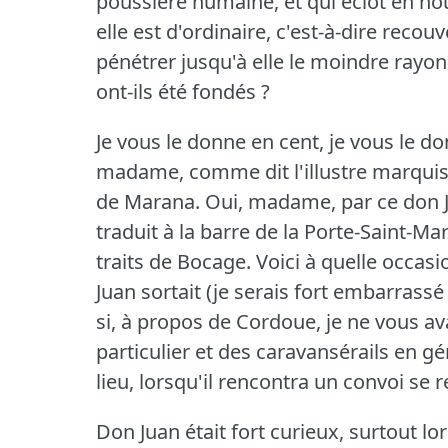
poussière humaine, et qui éclot en no
elle est d'ordinaire, c'est-à-dire recou
pénétrer jusqu'à elle le moindre rayon 
ont-ils été fondés ?
Je vous le donne en cent, je vous le do
madame, comme dit l'illustre marquis
de Marana.
Oui, madame, par ce don Ju
traduit à la barre de la Porte-Saint-Mart
traits de Bocage.
Voici à quelle occasi
Juan sortait (je serais fort embarrass
si, à propos de Cordoue, je ne vous a
particulier et des caravansérails en gé
lieu, lorsqu'il rencontra un convoi se r
Don Juan était fort curieux, surtout lors