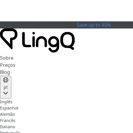
Celebrate the Cup
Oferta Especial
Save up to 45%
Sobre
Preços
Blog
pt
Inglês
Espanhol
Alemão
Francês
Italiano
Português