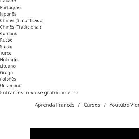
Italiano
Português
Japonês
Chinês (Simplificado)
Chinês (Tradicional)
Coreano
Russo
Sueco
Turco
Holandês
Lituano
Grego
Polonês
Ucraniano
Entrar
Inscreva-se gratuitamente
Aprenda Francês
Cursos
Youtube Vid