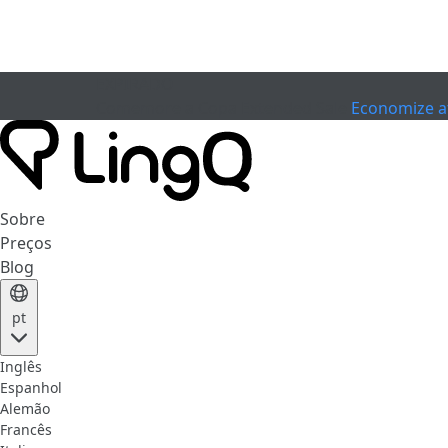
EXPIRADO
Comemore a Copa
Extended Sale
Economize a
Sobre
Preços
Blog
pt
Inglês
Espanhol
Alemão
Francês