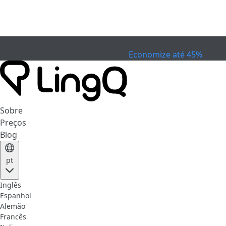
EXPIRADO
Comemore a Copa
Extended Sale
Economize até 45%
Sobre
Preços
Blog
pt
Inglês
Espanhol
Alemão
Francês