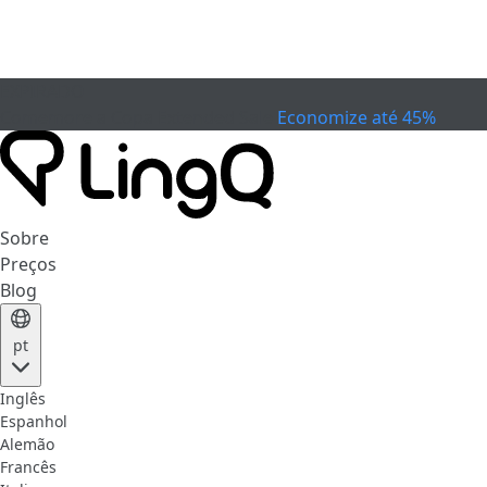
EXPIRADO
Comemore a Copa
Extended Sale
Economize até 45%
Sobre
Preços
Blog
pt
Inglês
Espanhol
Alemão
Francês