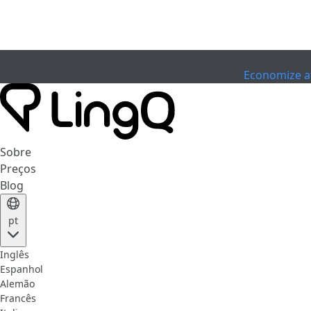
EXPIRADO
Comemore a Copa
Extended Sale
Economize a
Sobre
Preços
Blog
pt
Inglês
Espanhol
Alemão
Francês