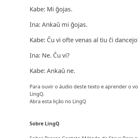
Kabe: Mi ĝojas.
Ina: Ankaŭ mi ĝojas.
Kabe: Ĉu vi ofte venas al tiu ĉi dancejo
Ina: Ne.
Ĉu vi?
Kabe: Ankaŭ ne.
Para ouvir o áudio deste texto e aprender o v
LingQ.
Abra esta lição no LingQ
Sobre LingQ