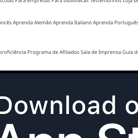
scolas
Para empresas
Para bibliotecas
Testemunhos
Loja d
ancês
Aprenda Alemão
Aprenda Italiano
Aprenda Portuguê
proficiência
Programa de Afiliados
Sala de Imprensa
Guia d