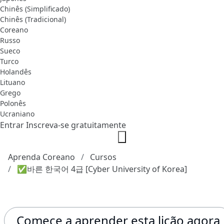
Chinês (Simplificado)
Chinês (Tradicional)
Coreano
Russo
Sueco
Turco
Holandês
Lituano
Grego
Polonês
Ucraniano
Entrar
Inscreva-se gratuitamente
Aprenda Coreano
Cursos
✅바른 한국어 4급 [Cyber University of Korea]
Comece a aprender esta lição agora