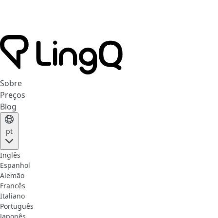
Sobre
Preços
Blog
pt
Inglês
Espanhol
Alemão
Francês
Italiano
Português
Japonês