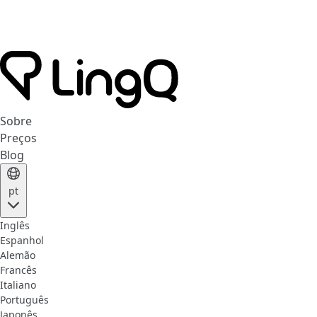
Sobre
Preços
Blog
pt
Inglês
Espanhol
Alemão
Francês
Italiano
Português
Japonês