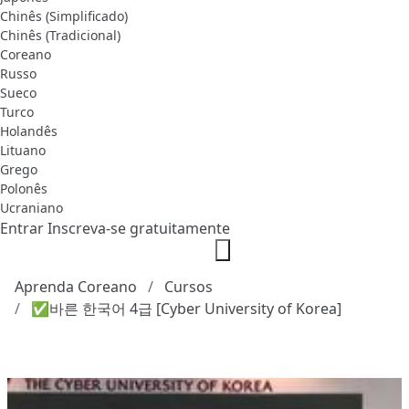
Chinês (Simplificado)
Chinês (Tradicional)
Coreano
Russo
Sueco
Turco
Holandês
Lituano
Grego
Polonês
Ucraniano
Entrar
Inscreva-se gratuitamente
Aprenda Coreano
Cursos
✅바른 한국어 4급 [Cyber University of Korea]