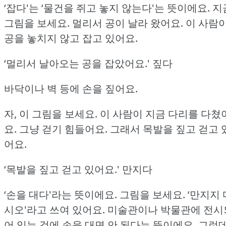
‘잡다'는 ‘물건을 쥐고 놓지 않는다'는 뜻이에요.
지
그림을 보세요.
멀리서 공이 날라 왔어요.
이 사람
공을 놓치지 않고 잡고 있어요.
‘멀리서 날아오는 공을 잡았어요.'
짚다
바닥이나 벽 등에 손을 짚어요.
자, 이 그림을 보세요.
이 사람이 지금 다리를 다쳤
요.
그냥 걷기 힘들어요.
그래서 목발을 짚고 걷고 
어요.
‘목발을 짚고 걷고 있어요.'
만지다
‘손을 대다'라는 뜻이에요.
그림을 보세요.
‘만지지 
시오'라고 쓰여 있어요.
미술관이나 박물관에 전시
어 있는 것에 손을 대면 안 된다는 뜻이에요.
그런