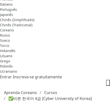
Italiano
Português
Japonês
Chinês (Simplificado)
Chinês (Tradicional)
Coreano
Russo
Sueco
Turco
Holandês
Lituano
Grego
Polonês
Ucraniano
Entrar
Inscreva-se gratuitamente
Aprenda Coreano
Cursos
✅바른 한국어 4급 [Cyber University of Korea]