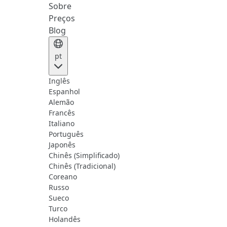
Sobre
Preços
Blog
pt
Inglês
Espanhol
Alemão
Francês
Italiano
Português
Japonês
Chinês (Simplificado)
Chinês (Tradicional)
Coreano
Russo
Sueco
Turco
Holandês