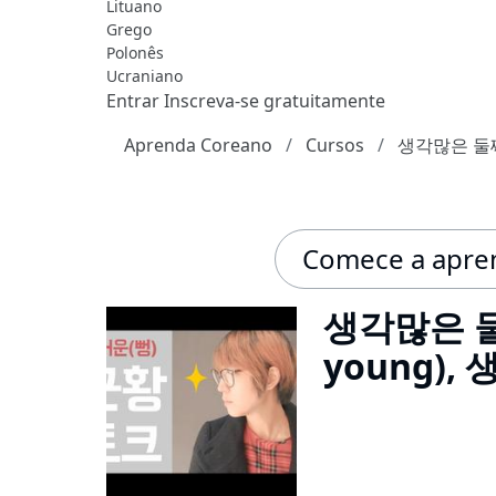
Lituano
Grego
Polonês
Ucraniano
Entrar
Inscreva-se gratuitamente
Aprenda Coreano
Cursos
생각많은 둘째언
Comece a apren
생각많은 둘
young),