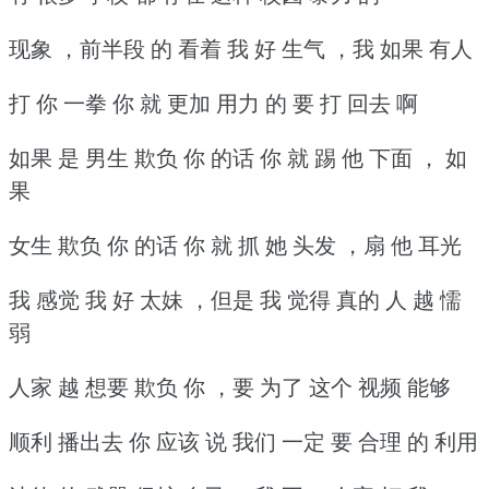
现象 ，前半段 的 看着 我 好 生气 ，我 如果 有人
打 你 一拳 你 就 更加 用力 的 要 打 回去 啊
如果 是 男生 欺负 你 的话 你 就 踢 他 下面 ， 如
果
女生 欺负 你 的话 你 就 抓 她 头发 ，扇 他 耳光
我 感觉 我 好 太妹 ，但是 我 觉得 真的 人 越 懦
弱
人家 越 想要 欺负 你 ，要 为了 这个 视频 能够
顺利 播出去 你 应该 说 我们 一定 要 合理 的 利用