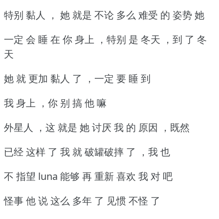
特别 黏人 ， 她 就是 不论 多么 难受 的 姿势 她
一定 会 睡 在 你 身上 ，特别 是 冬天 ，到 了 冬
天
她 就 更加 黏人 了 ，一定 要 睡 到
我 身上 ，你 别 搞 他 嘛
外星人 ，这 就是 她 讨厌 我 的 原因 ，既然
已经 这样 了 我 就 破罐破摔 了 ，我 也
不 指望 luna 能够 再 重新 喜欢 我 对 吧
怪事 他 说 这么 多年 了 见惯 不怪 了