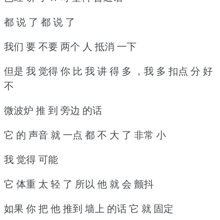
都 说 了 都 说 了
我们 要 不要 两个 人 抵消 一下
但是 我 觉得 你 比 我 讲 得 多 ，我 多 扣点 分 好
不
微波炉 推 到 旁边 的话
它 的 声音 就 一点 都 不 大 了 非常 小
我 觉得 可能
它 体重 太 轻 了 所以 他 就 会 颤抖
如果 你 把 他 推到 墙上 的话 它 就 固定