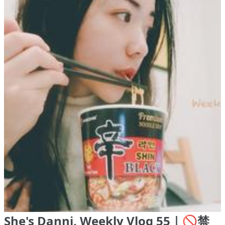
She's Danni, Weekly Vlog 55｜🚫禁