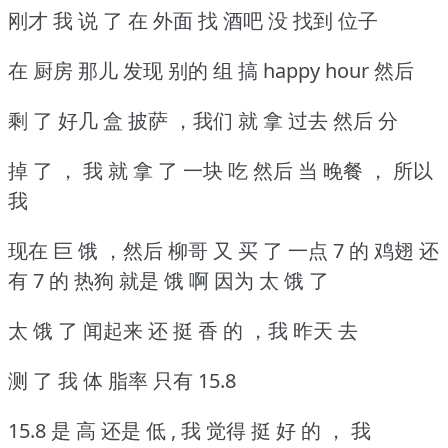
刚才 我 说 了 在 外面 找 酒吧 没 找到 位子
在 厨房 那儿 发现 别的 组 搞 happy hour 然后
剩 了 好几 盒 披萨 ，我们 就 拿 过去 然后 分
掉 了 ， 我 就 拿 了 一块 吃 然后 当 晚餐 ， 所以
我
现在 巨 饿 ，然后 柳哥 又 买 了 一点 7
的 鸡翅 还
有 7 的 热狗
就是 饿 啊 因为 太 饿 了
太 饿 了 闻起来 还 挺 香 的 ，我 昨天 去
测 了 我 体 脂率 只有 15.8
15.8 是 高 还是 低 , 我 觉得 挺 好 的 ， 我