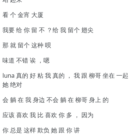
看 个 金宵 大厦
我要 给 你 留 不 ？给 我 留个 翅尖
那 就 留个 这种 呗
味道 不错 诶 ，嗯
luna 真的 好 粘 我 真的 ， 我 跟 柳哥 坐在 一起
她 绝对
会 躺 在 我 身边 不会 躺 在 柳哥 身上 的
应该 喜欢 我 比 喜欢 你 多 ， 因为
你 总是 这样 欺负 她 跟 你 讲