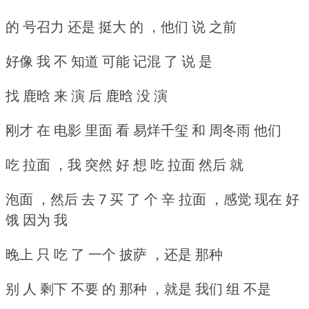
的 号召力 还是 挺大 的 ，他们 说 之前
好像 我 不 知道 可能 记混 了 说 是
找 鹿晗 来 演 后 鹿晗 没 演
刚才 在 电影 里面 看 易烊千玺 和 周冬雨 他们
吃 拉面 ，我 突然 好 想 吃 拉面 然后 就
泡面 ，然后 去 7 买 了 个
辛 拉面 ，感觉 现在 好
饿 因为 我
晚上 只 吃 了 一个 披萨 ，还是 那种
别 人 剩下 不要 的 那种 ，就是 我们 组 不是