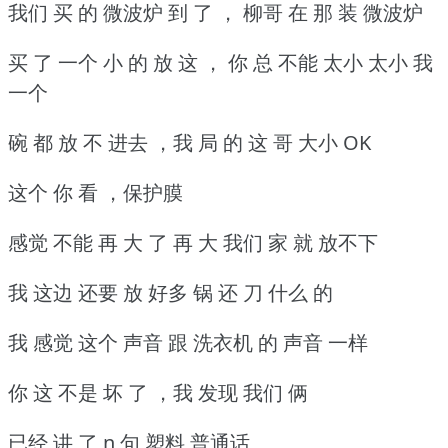
我们 买 的 微波炉 到 了 ， 柳哥 在 那 装 微波炉
买 了 一个 小 的 放 这 ， 你 总 不能 太小 太小 我
一个
碗 都 放 不 进去 ，我 局 的 这 哥 大小 OK
这个 你 看 ，保护膜
感觉 不能 再 大 了 再 大 我们 家 就 放不下
我 这边 还要 放 好多 锅 还 刀 什么 的
我 感觉 这个 声音 跟 洗衣机 的 声音 一样
你 这 不是 坏 了 ，我 发现 我们 俩
已经 讲 了 n 句 塑料 普通话