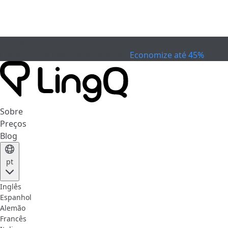
EXPIRADO
Comemore a Copa
Extended Sale
Economize até 45%
Sobre
Preços
Blog
pt
Inglês
Espanhol
Alemão
Francês