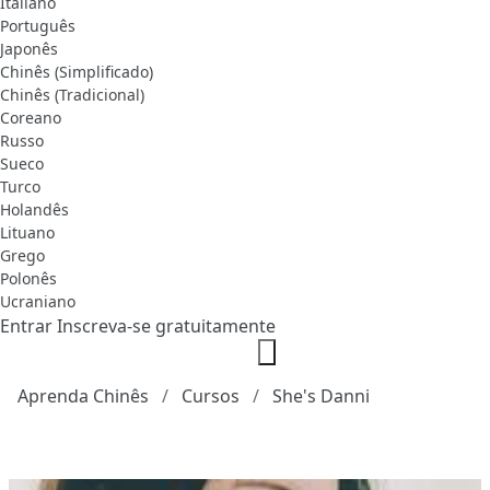
Italiano
Português
Japonês
Chinês (Simplificado)
Chinês (Tradicional)
Coreano
Russo
Sueco
Turco
Holandês
Lituano
Grego
Polonês
Ucraniano
Entrar
Inscreva-se gratuitamente
Aprenda Chinês
Cursos
She's Danni