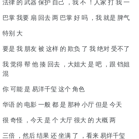
法律 的 武器 保护 自己 ，我 不 ！人家 打 我 一
巴掌 我要 扇 回去 两 巴掌 好 吗 ，我 就是 脾气
特别 大
要是 我 朋友 被 这样 的 欺负 了 我 绝对 受不了
我 觉得 帮 他 揍 回去 ，大姐大 是 吧 ，跟 铛姐
混
你 可能 是 易洋千玺 这个 角色
华语 的 电影 一般 都 是 那种 小厅 但是 今天
很 奇怪 ，今天 是 个 大厅 很大 的 大概 两
三倍 ，然后 结果 还 坐满 了 ，看来 易烊千玺