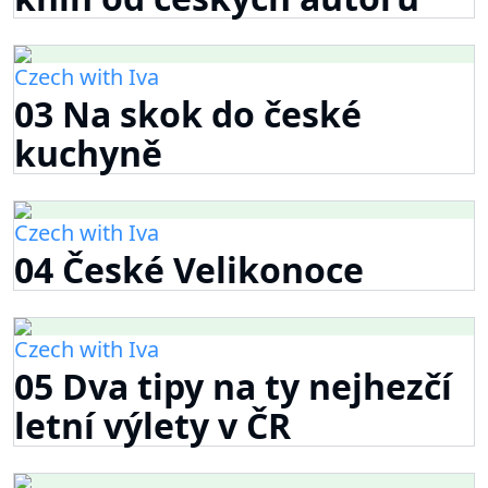
Czech with Iva
03 Na skok do české
kuchyně
Czech with Iva
04 České Velikonoce
Czech with Iva
05 Dva tipy na ty nejhezčí
letní výlety v ČR