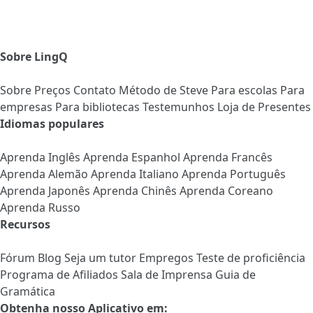
Sobre LingQ
Sobre
Preços
Contato
Método de Steve
Para escolas
Para
empresas
Para bibliotecas
Testemunhos
Loja de Presentes
Idiomas populares
Aprenda Inglês
Aprenda Espanhol
Aprenda Francês
Aprenda Alemão
Aprenda Italiano
Aprenda Português
Aprenda Japonês
Aprenda Chinês
Aprenda Coreano
Aprenda Russo
Recursos
Fórum
Blog
Seja um tutor
Empregos
Teste de proficiência
Programa de Afiliados
Sala de Imprensa
Guia de
Gramática
Obtenha nosso Aplicativo em: