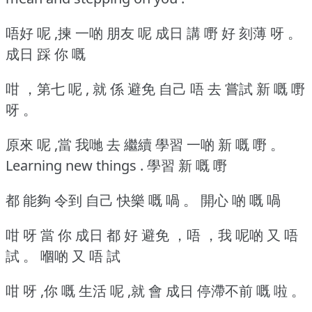
唔好 呢 ,揀 一啲 朋友 呢 成日 講 嘢 好 刻薄 呀 。
成日 踩 你 嘅
咁 ，第七 呢 , 就 係 避免 自己 唔 去 嘗試 新 嘅 嘢
呀 。
原來 呢 ,當 我哋 去 繼續 學習 一啲 新 嘅 嘢 。
Learning new things . 學習 新 嘅 嘢
都 能夠 令到 自己 快樂 嘅 喎 。
開心 啲 嘅 喎
咁 呀 當 你 成日 都 好 避免 ，唔 ，我 呢啲 又 唔
試 。
嗰啲 又 唔 試
咁 呀 ,你 嘅 生活 呢 ,就 會 成日 停滯不前 嘅 啦 。