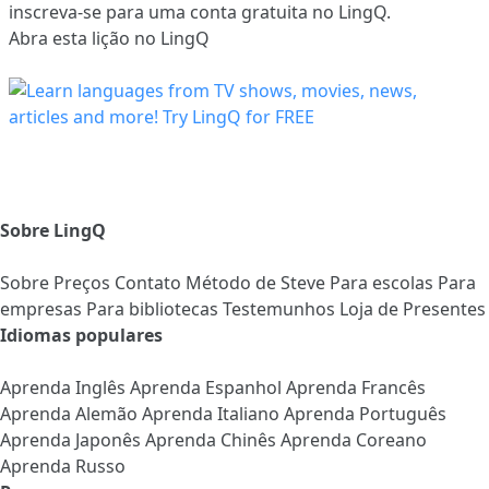
inscreva-se
para uma conta gratuita no LingQ.
Abra esta lição no LingQ
Sobre LingQ
Sobre
Preços
Contato
Método de Steve
Para escolas
Para
empresas
Para bibliotecas
Testemunhos
Loja de Presentes
Idiomas populares
Aprenda Inglês
Aprenda Espanhol
Aprenda Francês
Aprenda Alemão
Aprenda Italiano
Aprenda Português
Aprenda Japonês
Aprenda Chinês
Aprenda Coreano
Aprenda Russo