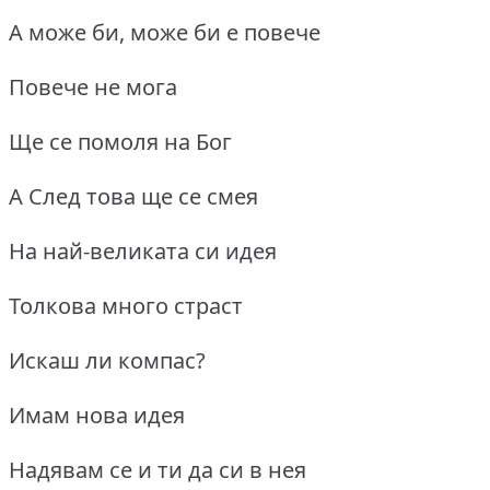
А може би, може би е повече
Повече не мога
Ще се помоля на Бог
А След това ще се смея
На най-великата си идея
Толкова много страст
Искаш ли компас?
Имам нова идея
Надявам се и ти да си в нея