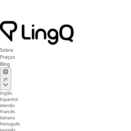
Sobre
Preços
Blog
pt
Inglês
Espanhol
Alemão
Francês
Italiano
Português
Japonês