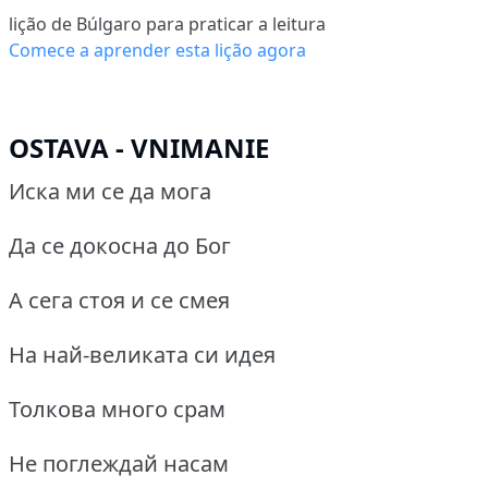
lição de Búlgaro para praticar a leitura
Comece a aprender esta lição agora
OSTAVA - VNIMANIE
Иска ми се да мога
Да се докосна до Бог
А сега стоя и се смея
На най-великата си идея
Толкова много срам
Не поглеждай насам