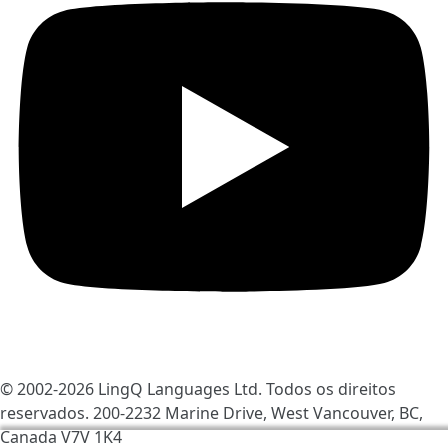
© 2002-2026
LingQ Languages Ltd.
Todos os direitos
reservados. 200-2232 Marine Drive, West Vancouver, BC,
Canada
V7V 1K4