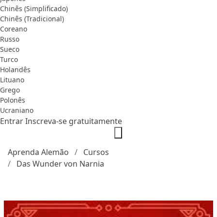
Chinês (Simplificado)
Chinês (Tradicional)
Coreano
Russo
Sueco
Turco
Holandês
Lituano
Grego
Polonês
Ucraniano
Entrar
Inscreva-se gratuitamente
Aprenda Alemão
Cursos
Das Wunder von Narnia