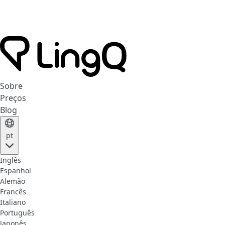
Sobre
Preços
Blog
pt
Inglês
Espanhol
Alemão
Francês
Italiano
Português
Japonês