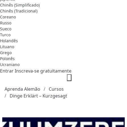
Chinês (Simplificado)
Chinês (Tradicional)
Coreano
Russo
Sueco
Turco
Holandês
Lituano
Grego
Polonês
Ucraniano
Entrar
Inscreva-se gratuitamente
Aprenda Alemão
Cursos
Dinge Erklärt – Kurzgesagt