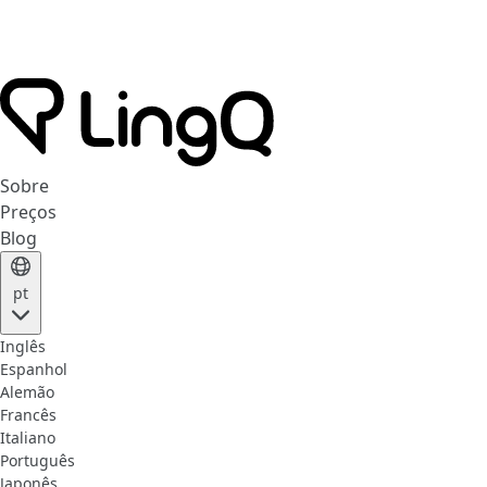
Sobre
Preços
Blog
pt
Inglês
Espanhol
Alemão
Francês
Italiano
Português
Japonês