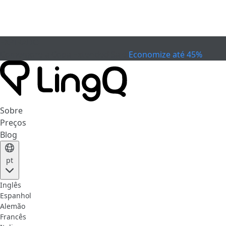
EXPIRADO
Comemore a Copa
Extended Sale
Economize até 45%
Sobre
Preços
Blog
pt
Inglês
Espanhol
Alemão
Francês