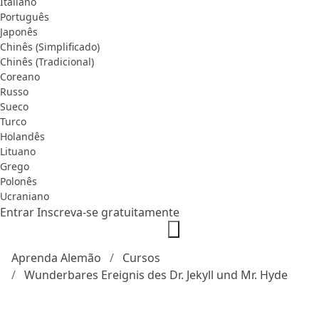
Italiano
Português
Japonês
Chinês (Simplificado)
Chinês (Tradicional)
Coreano
Russo
Sueco
Turco
Holandês
Lituano
Grego
Polonês
Ucraniano
Entrar
Inscreva-se gratuitamente
Aprenda Alemão
Cursos
Wunderbares Ereignis des Dr. Jekyll und Mr. Hyde