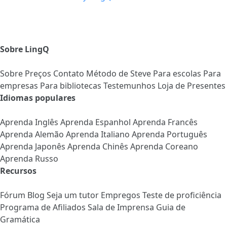
Sobre LingQ
Sobre
Preços
Contato
Método de Steve
Para escolas
Para
empresas
Para bibliotecas
Testemunhos
Loja de Presentes
Idiomas populares
Aprenda Inglês
Aprenda Espanhol
Aprenda Francês
Aprenda Alemão
Aprenda Italiano
Aprenda Português
Aprenda Japonês
Aprenda Chinês
Aprenda Coreano
Aprenda Russo
Recursos
Fórum
Blog
Seja um tutor
Empregos
Teste de proficiência
Programa de Afiliados
Sala de Imprensa
Guia de
Gramática