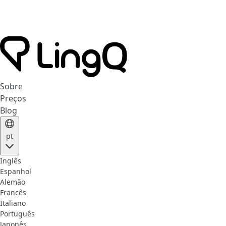
Sobre
Preços
Blog
pt
Inglês
Espanhol
Alemão
Francês
Italiano
Português
Japonês