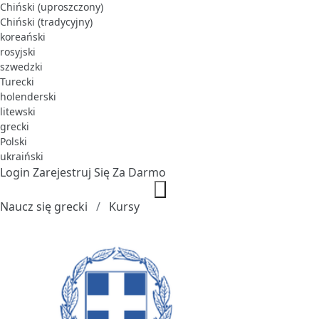
Chiński (uproszczony)
Chiński (tradycyjny)
koreański
rosyjski
szwedzki
Turecki
holenderski
litewski
grecki
Polski
ukraiński
Login
Zarejestruj Się Za Darmo
Naucz się grecki
Kursy