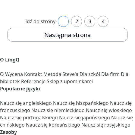
Idź do strony:
1
2
3
4
Następna strona
O LingQ
O
Wycena
Kontakt
Metoda Steve'a
Dla szkół
Dla firm
Dla
bibliotek
Referencje
Sklep z upominkami
Popularne języki
Naucz się angielskiego
Naucz się hiszpańskiego
Naucz się
francuskiego
Naucz się niemieckiego
Naucz się włoskiego
Naucz się portugalskiego
Naucz się japońskiego
Naucz się
chińskiego
Naucz się koreańskiego
Naucz się rosyjskiego
Zasoby