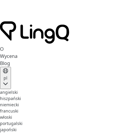
O
Wycena
Blog
pl
angielski
hiszpański
niemiecki
francuski
włoski
portugalski
japoński