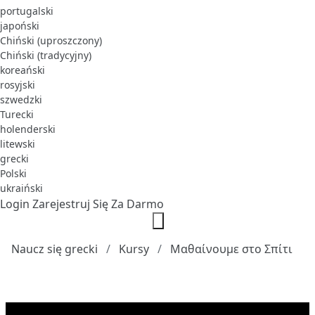
portugalski
japoński
Chiński (uproszczony)
Chiński (tradycyjny)
koreański
rosyjski
szwedzki
Turecki
holenderski
litewski
grecki
Polski
ukraiński
Login
Zarejestruj Się Za Darmo
Naucz się grecki
Kursy
Μαθαίνουμε στο Σπίτι