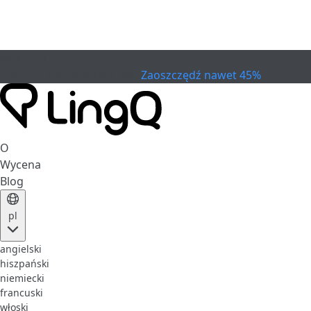
WYGASŁO
Świętuj Cup
Extended Sale
Zaoszczędź nawet 45%
O
Wycena
Blog
pl
angielski
hiszpański
niemiecki
francuski
włoski