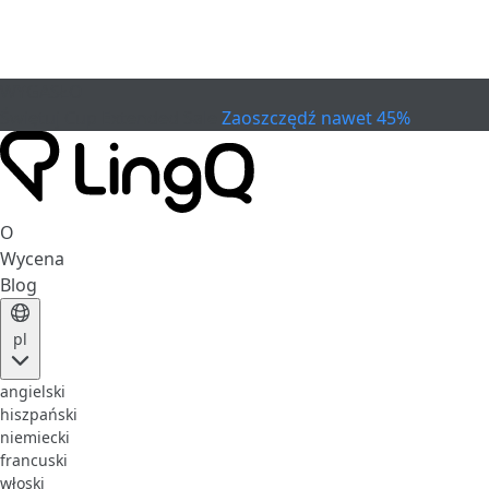
WYGASŁO
Świętuj Cup
Extended Sale
Zaoszczędź nawet 45%
O
Wycena
Blog
pl
angielski
hiszpański
niemiecki
francuski
włoski