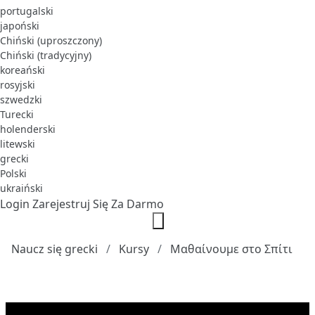
portugalski
japoński
Chiński (uproszczony)
Chiński (tradycyjny)
koreański
rosyjski
szwedzki
Turecki
holenderski
litewski
grecki
Polski
ukraiński
Login
Zarejestruj Się Za Darmo
Naucz się grecki
Kursy
Μαθαίνουμε στο Σπίτι