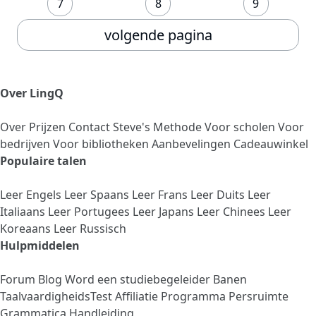
7
8
9
volgende pagina
Over LingQ
Over
Prijzen
Contact
Steve's Methode
Voor scholen
Voor
bedrijven
Voor bibliotheken
Aanbevelingen
Cadeauwinkel
Populaire talen
Leer Engels
Leer Spaans
Leer Frans
Leer Duits
Leer
Italiaans
Leer Portugees
Leer Japans
Leer Chinees
Leer
Koreaans
Leer Russisch
Hulpmiddelen
Forum
Blog
Word een studiebegeleider
Banen
TaalvaardigheidsTest
Affiliatie Programma
Persruimte
Grammatica Handleiding