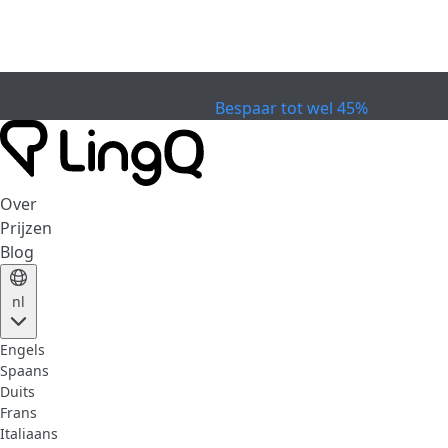
VERVALLEN
Vier de Beker
Extended Sale
Bespaar tot wel 45%
Over
Prijzen
Blog
nl
Engels
Spaans
Duits
Frans
Italiaans