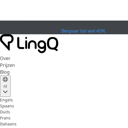
VERVALLEN
Vier de Beker
Extended Sale
Bespaar tot wel 45%
Over
Prijzen
Blog
nl
Engels
Spaans
Duits
Frans
Italiaans