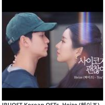
JRUOST Korean OSTs, Heize (헤이즈) -