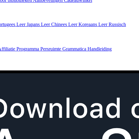
oor bibliotheken
Aanbevelingen
Cadeauwinkel
ortugees
Leer Japans
Leer Chinees
Leer Koreaans
Leer Russisch
ffiliatie Programma
Persruimte
Grammatica Handleiding