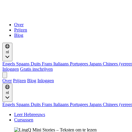
Over
Prijzen
Blog
nl
Engels
Spaans
Duits
Frans
Italiaans
Portugees
Japans
Chinees (vere
Inloggen
Gratis inschrijven
Over
Prijzen
Blog
Inloggen
nl
Engels
Spaans
Duits
Frans
Italiaans
Portugees
Japans
Chinees (vere
Leer Hebreeuws
Cursussen