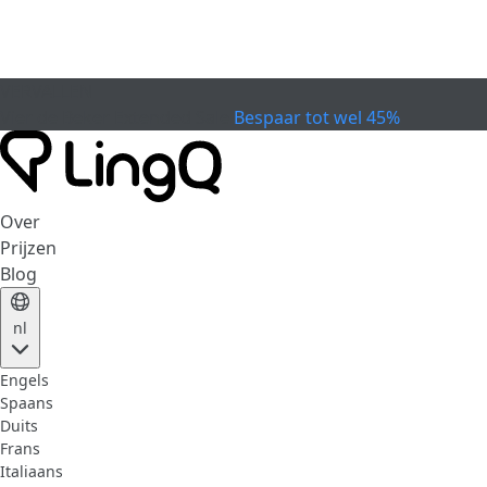
VERVALLEN
Vier de Beker
Extended Sale
Bespaar tot wel 45%
Over
Prijzen
Blog
nl
Engels
Spaans
Duits
Frans
Italiaans