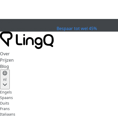
VERVALLEN
Vier de Beker
Extended Sale
Bespaar tot wel 45%
Over
Prijzen
Blog
nl
Engels
Spaans
Duits
Frans
Italiaans